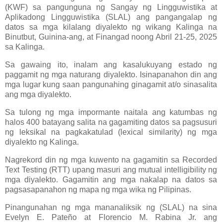
(KWF) sa pangunguna ng Sangay ng Lingguwistika at
Aplikadong Lingguwistika (SLAL) ang pangangalap ng
datos sa mga kilalang diyalekto ng wikang Kalinga na
Binutbut, Guinina-ang, at Finangad noong Abril 21-25, 2025
sa Kalinga.
Sa gawaing ito, inalam ang kasalukuyang estado ng
paggamit ng mga naturang diyalekto. Isinapanahon din ang
mga lugar kung saan pangunahing ginagamit at/o sinasalita
ang mga diyalekto.
Sa tulong ng mga impormante naitala ang katumbas ng
halos 400 batayang salita na gagamiting datos sa pagsusuri
ng leksikal na pagkakatulad (lexical similarity) ng mga
diyalekto ng Kalinga.
Nagrekord din ng mga kuwento na gagamitin sa Recorded
Text Testing (RTT) upang masuri ang mutual intelligibility ng
mga diyalekto. Gagamitin ang mga nakalap na datos sa
pagsasapanahon ng mapa ng mga wika ng Pilipinas.
Pinangunahan ng mga mananaliksik ng (SLAL) na sina
Evelyn E. Pateño at Florencio M. Rabina Jr. ang