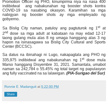
Promotion Officer ng PHO, kinumpirma niya na nasa 400
indibidwal ang nabakunahan ng booster shots kontra
COVID-19 sa nasabing okasyon. Karamihan sa mga
nabigyan ng booster shots ay mga empleyado ng
gobyerno.
st
Sa Bislig City naman, patuloy ang pagtuturok ng 1
at
nd
2
dose sa mga adult at kabataan na may edad 12-17
taong gulang mula alas 8 ng umaga hanggang alas 3 ng
hapon na isinasagawa sa Bislig City Cultural and Sports
Center (BCCSC).
Sa datus na ibinahagi ni Lugo, nakapagtala ang PHO ng
st
335,975 indibidwal ang nabakunahan ng 1
dose mula
Marso hanggang Disyembre 31, 2021. Samantala, umabot
naman sa 242,784 o 55.45% ng total target ng papulasyon
ang fully vaccinated na sa lalawigan.
(PIA-Surigao del Sur)
Ronnie E. Madanguit
at
5:22:00 PM
Share