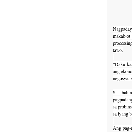
Nagpadaya
makab-ot 
processin
tawo.
“Daku ka
ang ekono
negosyo. 
Sa bahin
pagpadang
sa probi
sa iyang 
Ang pag-a