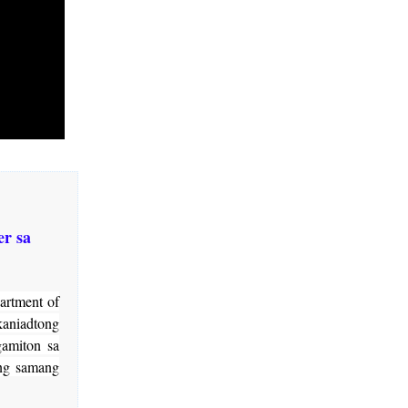
er sa
artment of
aniadtong
gamiton sa
ng samang