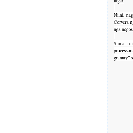
lugar.
Niini, n
Corvera n
nga nego
Sumala n
processor
granary” 