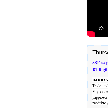
Thurs
SSF sa 
RTR gi
DAKBA
Trade an
Miyrekule
pagprose
produkto 