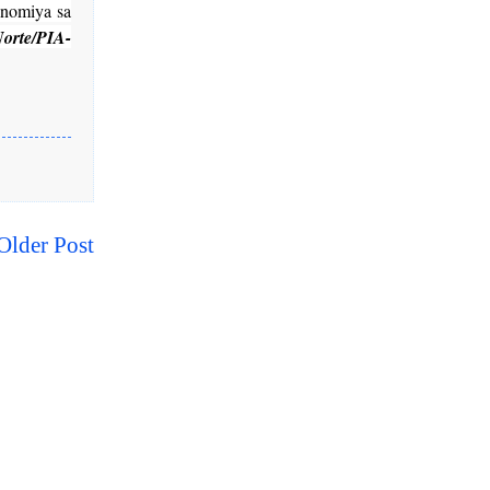
nomiya sa
orte/PIA-
Older Post