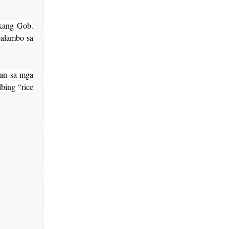
kang Gob.
palambo sa
an sa mga
bing “rice