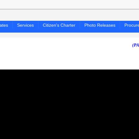
ates
Services
Citizen's Charter
Photo Releases
Procur
(PAGASA 24