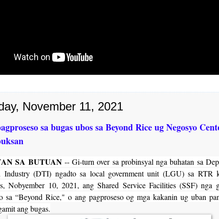
day, November 11, 2021
pagproseso sa bugas ubos sa Beyond Rice ug Negosyo Cent
buksan
YAN SA BUTUAN
-- Gi-turn over sa probinsyal nga buhatan sa Dep
d Industry (DTI) ngadto sa local government unit (LGU) sa RTR k
s, Nobyember 10, 2021, ang Shared Service Facilities (SSF) nga 
so sa “Beyond Rice," o ang pagproseso og mga kakanin ug uban pa
gamit ang bugas.