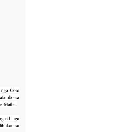
 nga Core
alambo sa
te-Matba.
ngsod nga
lihukan sa