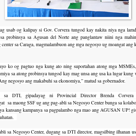
g usab og kalipay si Gov. Corvera tungod kay nakita niya nga lam
sa probinsya sa Agusan del Norte ang panglantaw niini nga mahi
g center sa Caraga, magmalambuon ang mga negosyo ug moangat ang k
ayo ko og pagtuo nga kung ato ning suportahan atong mga MSMEs
miya sa atong probinsya tungod kay mag unsa ang usa ka lugar kung
Ang negosyo ang makabuhi sa ekonomiya,” matud sa gobernador.
 sa DTI, gipadayag ni Provincial Director Brenda Corver
at sa maong SSF ug ang pag-abli sa Negosyo Center bunga sa kolabor
nsya kansang kampanya sa pagpalambo nga mao ang AGUSAN UP! gis
buhatan.
bli sa Negosyo Center, dugang sa DTI director, magsilbing ilhanan us