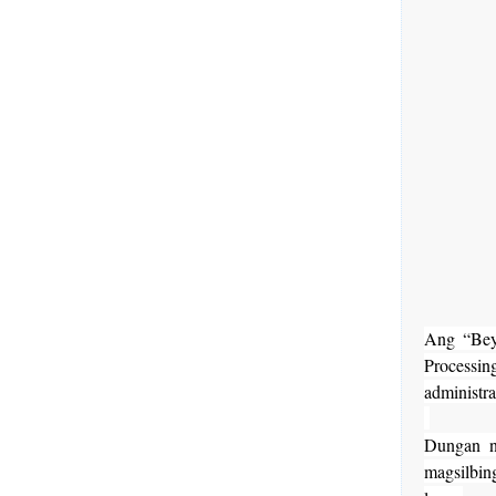
Ang “Bey
Processi
administr
Dungan n
magsilbin