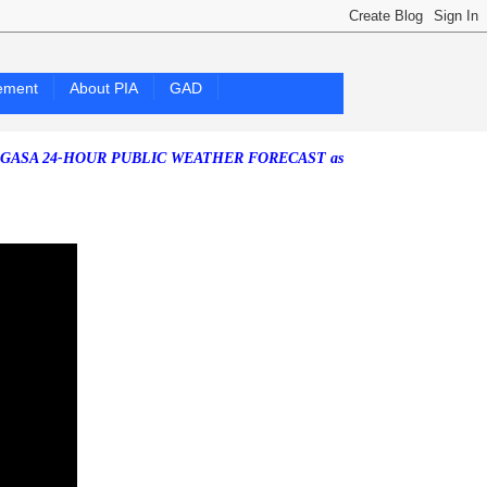
ement
About PIA
GAD
-HOUR PUBLIC WEATHER FORECAST as of Saturday, 25 July 2026)
Sou