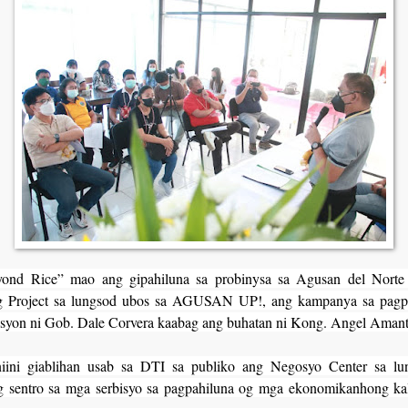
ond Rice” mao ang gipahiluna sa probinysa sa Agusan del Norte
ng Project sa lungsod ubos sa AGUSAN UP!, ang kampanya sa pagp
asyon ni Gob. Dale Corvera kaabag ang buhatan ni Kong. Angel Aman
iini giablihan usab sa DTI sa publiko ang Negosyo Center sa lu
g sentro sa mga serbisyo sa pagpahiluna og mga ekonomikanhong ka