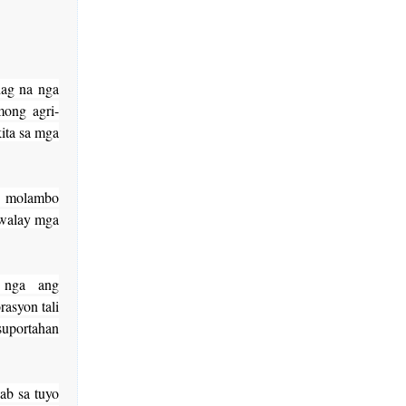
dag na nga
mong agri-
ita sa mga
, molambo
 walay mga
a nga ang
asyon tali
uportahan
ab sa tuyo