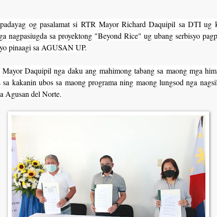
agpadayag og pasalamat si RTR Mayor Richard Daquipil sa DTI ug 
ga nagpasiugda sa proyektong "Beyond Rice" ug ubang serbisyo pag
syo pinaagi sa AGUSAN UP.
i Mayor Daquipil nga daku ang mahimong tabang sa maong mga him
s sa kakanin ubos sa maong programa ning maong lungsod nga nagsil
sa Agusan del Norte.