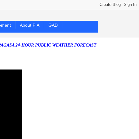
ement
About PIA
GAD
24-HOUR PUBLIC WEATHER FORECAST as of Friday, 07 August 2026)
S