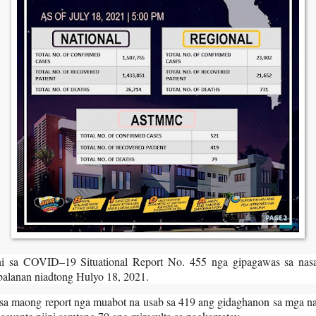
ni sa COVID–19 Situational Report No. 455 nga gipagawas sa nasa
balanan niadtong Hulyo 18, 2021.
sa maong report nga muabot na usab sa 419 ang gidaghanon sa mga n