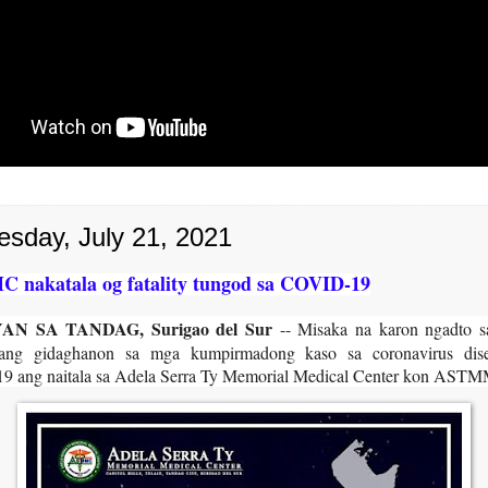
sday, July 21, 2021
nakatala og fatality tungod sa COVID-19
N SA TANDAG, Surigao del Sur
-- Misaka na karon ngadto s
k-ang gidaghanon sa mga kumpirmadong kaso sa coronavirus dis
 ang naitala sa Adela Serra Ty Memorial Medical Center kon AST