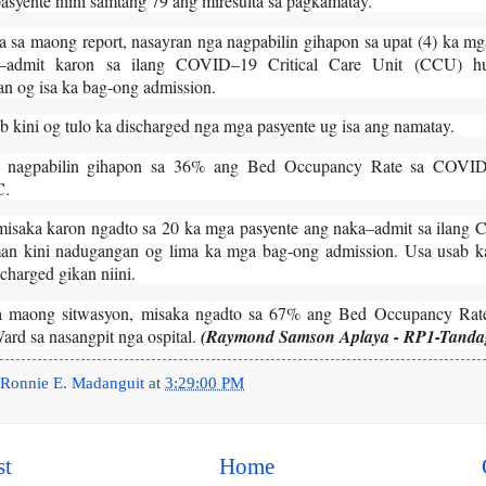
asyente niini samtang 79 ang miresulta sa pagkamatay.
 sa maong report, nasayran nga nagpabilin gihapon sa upat (4) ka mg
–admit karon sa ilang COVID–19 Critical Care Unit (CCU) h
n og isa ka bag-ong admission.
b kini og tulo ka discharged nga mga pasyente ug isa ang namatay.
, nagpabilin gihapon sa 36% ang Bed Occupancy Rate sa COV
.
isaka karon ngadto sa 20 ka mga pasyente ang naka–admit sa ilan
n kini nadugangan og lima ka mga bag-ong admission. Usa usab k
charged gikan niini.
a maong sitwasyon, misaka ngadto sa 67% ang Bed Occupancy Rate
d sa nasangpit nga ospital.
(Raymond Samson Aplaya - RP1-Tanda
Ronnie E. Madanguit
at
3:29:00 PM
st
Home