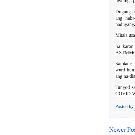
nga mga p
Dugang pa
ang naka
naduganga
Mitala usa
Sa karon
ASTMMC
Samtang m
ward huma
ang na-dis
Tungod s
COVID-War
Posted by
Newer Po