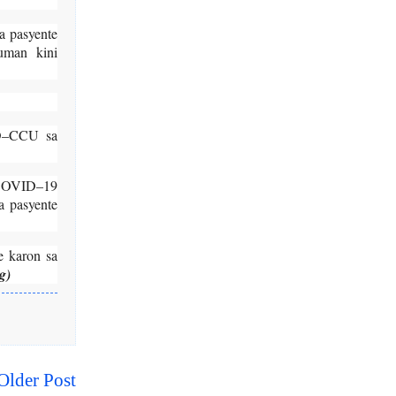
a pasyente
uman kini
ID–CCU sa
g COVID–19
a pasyente
 karon sa
g)
Older Post