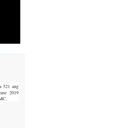
a 521 ang
ease 2019
MMC.