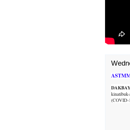
Wedne
ASTMMC 
DAKBAYA
kinatibu
(COVID-19