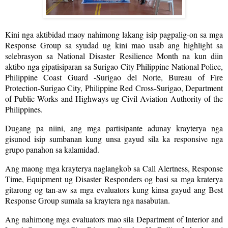
Kini nga aktibidad maoy nahimong lakang isip pagpalig-on sa mga
Response Group sa syudad ug kini mao usab ang highlight sa
selebrasyon sa National Disaster Resilience Month na kun diin
aktibo nga gipatisiparan sa Surigao City Philippine National Police,
Philippine Coast Guard -Surigao del Norte, Bureau of Fire
Protection-Surigao City, Philippine Red Cross-Surigao, Department
of Public Works and Highways ug Civil Aviation Authority of the
Philippines.
Dugang pa niini, ang mga partisipante adunay krayterya nga
gisunod isip sumbanan kung unsa gayud sila ka responsive nga
grupo panahon sa kalamidad.
Ang maong mga krayterya naglangkob sa Call Alertness, Response
Time, Equipment ug Disaster Responders og basi sa mga kraterya
gitarong og tan-aw sa mga evaluators kung kinsa gayud ang Best
Response Group sumala sa kraytera nga nasabutan.
Ang nahimong mga evaluators mao sila Department of Interior and