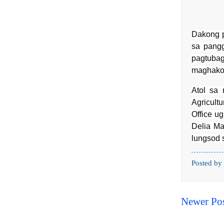
Dakong p
sa pangg
pagtubag
maghakot
Atol sa
Agricult
Office u
Delia M
lungsod 
Posted by
Newer Po