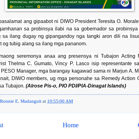
asalamat ang gipaabot ni DIWO President Teresita O. Morale
amhanan sa probinsya ilabi na sa gobernador sa probinsya
 sa ilang dugay ng gipangandoy nga tangki aron dili na lisu
 og tubig alang sa ilang mga pananom.
 maong seremonya anaa ang presensya ni Tubajon Acting M
urist Thelma C. Gumato, Vincy P. Lasco isip representante s
g PESO Manager, mga barangay kagawad sama ni Marjun A. M
anait, DIWO members, ug mga personahe sa Remedy Action C
sa Tubajon.
(Alrose Pis-o, PIO PDI/PIA-Dinagat Islands)
Ronnie E. Madanguit
at
10:55:00 AM
st
Home