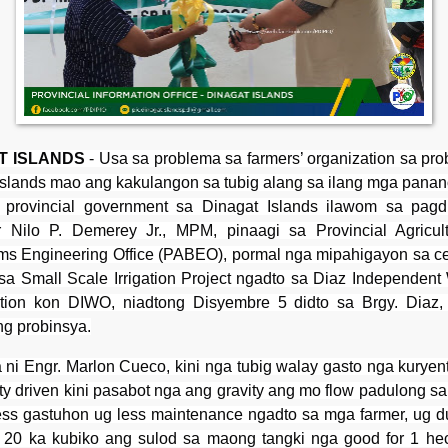
T ISLANDS
- Usa sa problema sa farmers’ organization sa pro
Islands mao ang kakulangon sa tubig alang sa ilang mga pana
 provincial government sa Dinagat Islands ilawom sa pagd
 Nilo P. Demerey Jr., MPM, pinaagi sa Provincial Agricul
ms Engineering Office (PABEO), pormal nga mipahigayon sa c
 sa Small Scale Irrigation Project ngadto sa Diaz Independen
tion kon DIWO, niadtong Disyembre 5 didto sa Brgy. Diaz,
ng probinsya.
 ni Engr. Marlon Cueco, kini nga tubig walay gasto nga kuryen
ty driven kini pasabot nga ang gravity ang mo flow padulong sa
ss gastuhon ug less maintenance ngadto sa mga farmer, ug 
a 20 ka kubiko ang sulod sa maong tangki nga good for 1 hec