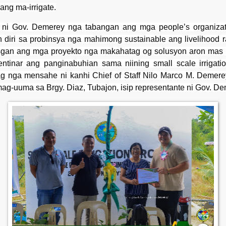
ang ma-irrigate.
 ni Gov. Demerey nga tabangan ang mga people’s organiza
 diri sa probinsya nga mahimong sustainable ang livelihood 
sgan ang mga proyekto nga makahatag og solusyon aron mas
tinar ang panginabuhian sama niining small scale irrigati
g nga mensahe ni kanhi Chief of Staff Nilo Marco M. Demere
ag-uuma sa Brgy. Diaz, Tubajon, isip representante ni Gov. De