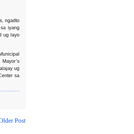
s, ngadto
 sa iyang
d ug layo
unicipal
a Mayor’s
alajay ug
enter sa
Older Post