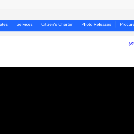
ates
Services
Citizen's Charter
Photo Releases
Procur
(PAGASA 24