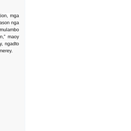
tion, mga
rason nga
 mulambo
on,” maoy
y, ngadto
merey.