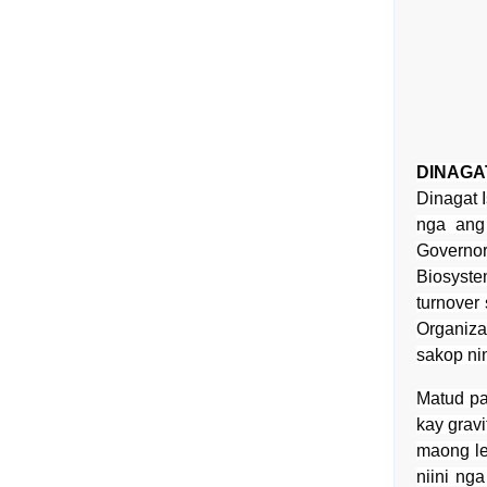
DINAGA
Dinagat 
nga ang
Governor
Biosyste
turnover
Organiza
sakop ni
Matud pa
kay gravi
maong le
niini ng