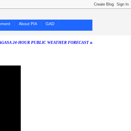
ement
About PIA
GAD
-HOUR PUBLIC WEATHER FORECAST as of Saturday, 25 July 2026)
Sou