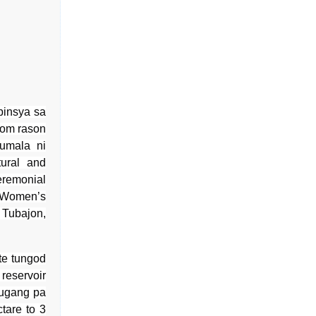
binsya sa
nom rason
umala ni
tural and
eremonial
t Women’s
 Tubajon,
te tungod
 reservoir
dugang pa
tare to 3