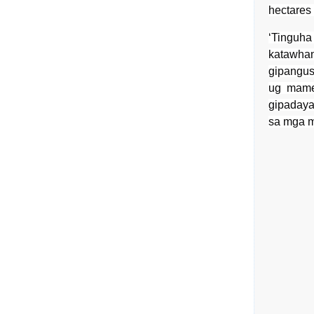
hectares 
‘Tinguha
katawhan
gipangu
ug mamen
gipadaya
sa mga m