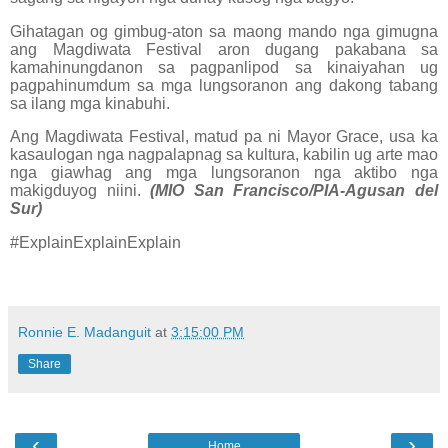
Gihatagan og gimbug-aton sa maong mando nga gimugna
ang Magdiwata Festival aron dugang pakabana sa
kamahinungdanon sa pagpanlipod sa kinaiyahan ug
pagpahinumdum sa mga lungsoranon ang dakong tabang
sa ilang mga kinabuhi.
Ang Magdiwata Festival, matud pa ni Mayor Grace, usa ka
kasaulogan nga nagpalapnag sa kultura, kabilin ug arte mao
nga giawhag ang mga lungsoranon nga aktibo nga
makigduyog niini.
(MIO San Francisco/PIA-Agusan del
Sur)
#ExplainExplainExplain
Ronnie E. Madanguit
at
3:15:00 PM
Share
‹
›
Home