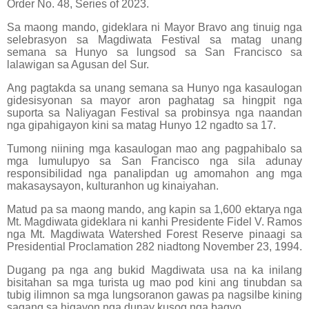
Order No. 48, Series of 2023.
Sa maong mando, gideklara ni Mayor Bravo ang tinuig nga
selebrasyon sa Magdiwata Festival sa matag unang
semana sa Hunyo sa lungsod sa San Francisco sa
lalawigan sa Agusan del Sur.
Ang pagtakda sa unang semana sa Hunyo nga kasaulogan
gidesisyonan sa mayor aron paghatag sa hingpit nga
suporta sa Naliyagan Festival sa probinsya nga naandan
nga gipahigayon kini sa matag Hunyo 12 ngadto sa 17.
Tumong niining mga kasaulogan mao ang pagpahibalo sa
mga lumulupyo sa San Francisco nga sila adunay
responsibilidad nga panalipdan ug amomahon ang mga
makasaysayon, kulturanhon ug kinaiyahan.
Matud pa sa maong mando, ang kapin sa 1,600 ektarya nga
Mt. Magdiwata gideklara ni kanhi Presidente Fidel V. Ramos
nga Mt. Magdiwata Watershed Forest Reserve pinaagi sa
Presidential Proclamation 282 niadtong November 23, 1994.
Dugang pa nga ang bukid Magdiwata usa na ka inilang
bisitahan sa mga turista ug mao pod kini ang tinubdan sa
tubig ilimnon sa mga lungsoranon gawas pa nagsilbe kining
sagang sa higayon nga dunay kusog nga bagyo.