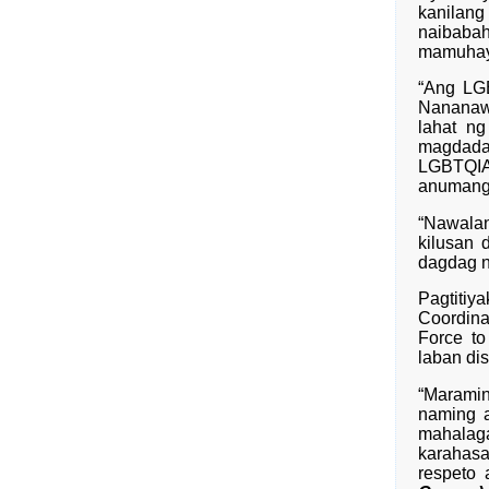
kanilan
naibaba
mamuhay
“Ang LG
Nananaw
lahat n
magdada
LGBTQIA+
anumang 
“Nawalan
kilusan 
dagdag ni
Pagtitiy
Coordina
Force t
laban dis
“Maramin
naming 
mahalaga
karahasa
respeto 