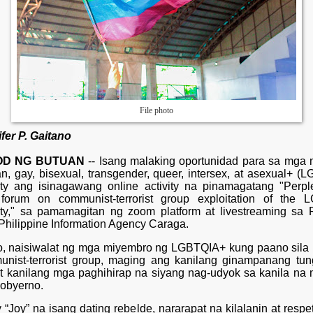
File photo
fer P. Gaitano
OD NG BUTUAN
-- Isang malaking oportunidad para sa mga
an, gay, bisexual, transgender, queer, intersex, at asexual+ (
y ang isinagawang online activity na pinamagatang "Perpl
 forum on communist-terrorist group exploitation of the
y," sa pamamagitan ng zoom platform at livestreaming sa
Philippine Information Agency Caraga.
to, naisiwalat ng mga miyembro ng LGBTQIA+ kung paano sila 
nist-terrorist group, maging ang kanilang ginampanang tun
at kanilang mga paghihirap na siyang nag-udyok sa kanila na 
gobyerno.
 “Joy” na isang dating rebelde, nararapat na kilalanin at respe