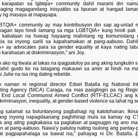
g karapatan sa lgbtqia+ community dahil marami din nama
haging magagandang inisyatibo sa lipunan at hangad laman
 ng masaya at mapayapa.
BTQIA+ community ay may kontribusyon din sap ag-unlad n
agan tayo hindi lamang sa mga LGBTQIA+ kung hindi pati n
g kabataan na huwag hayaang malinlang ng komunistang 
la sa inyong sarili sa kapahamakan at pang-aabuso. Dahil
 ay advocates para sa gender equality at kaya nating la
karahasan at diskriminasyon,” ani Joy.
 ako ng tiwala at lakas na ipagpatuloy pa ang aking tungkulin s
dahil gusto ko na talagang makauwi sa amin at hindi na ma
 Julie na isa ring dating rebelde.
ak naman ni regional director Edsel Batalla ng National Int
ting Agency (NICA) Caraga, na mas paiigtingin pa ng Regi
o End Local Communist Armed Conflict (RTF-ELCAC) ang 
kriminasyon, inequality, at gender-based violence sa lahat ng se
g salamat sa boluntaryong pagbahagi ng katotohanan. Ikina
ang inyong napagdaanang paghihirap mula sa kamay ng C
 ang ating pagkakaisa sa paglaban at pagsugpo ng ano ma
n at pang-aabuso. Nawa’y patuloy nating isulong ang pantay-
at pagpapahalaga sa bawat isa,” pahayag ni Dir. Batalla.
(