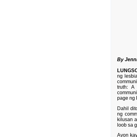
By Jenni
LUNGS
ng lesbi
communit
truth: A
communit
page ng 
Dahil di
ng commu
kilusan 
loob sa 
Ayon kay