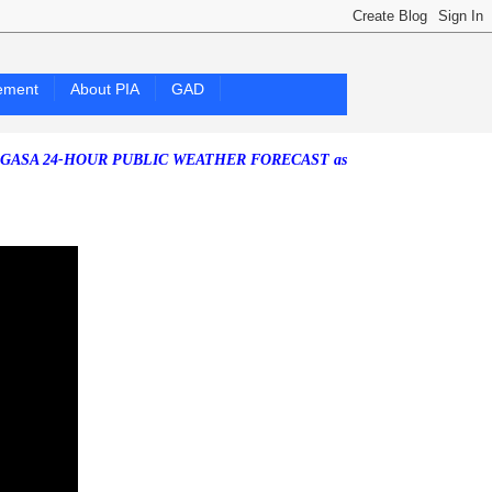
ement
About PIA
GAD
-HOUR PUBLIC WEATHER FORECAST as of Saturday, 25 July 2026)
Sou