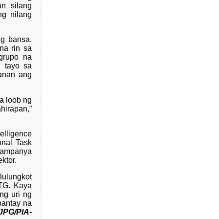
n silang
g nilang
g bansa.
a rin sa
grupo na
 tayo sa
banan ang
a loob ng
hirapan,”
elligence
onal Task
kampanya
ktor.
lulungkot
TG. Kaya
ng uri ng
pantay na
JPG/PIA-