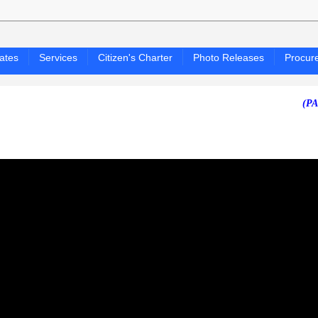
ates
Services
Citizen's Charter
Photo Releases
Procur
(PAGASA 24