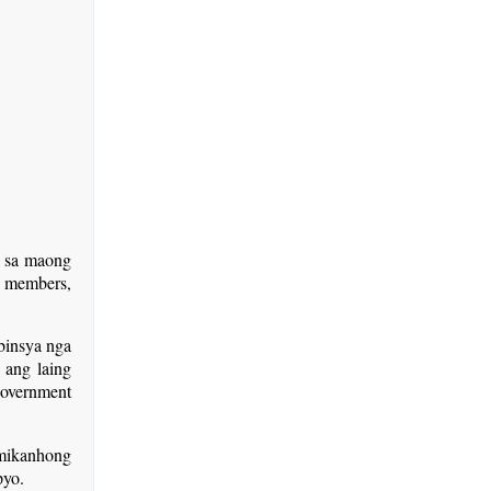
a sa maong
 members,
binsya nga
 ang laing
overnment
mikanhong
pyo.