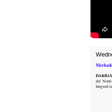
Wedne
Merkado
DAKBAY
del Nort
lungsod s