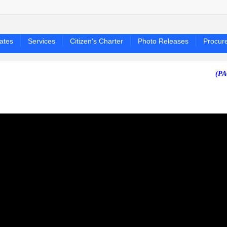
ates
Services
Citizen's Charter
Photo Releases
Procur
(PAGASA 24