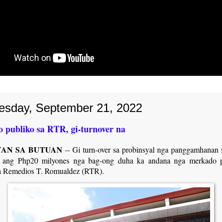
sday, September 21, 2022
 publiko sa RTR, gi-turnover na
AN SA BUTUAN
-- Gi turn-over sa probinsyal nga panggamhanan
e ang Php20 milyones nga bag-ong duha ka andana nga merkado p
a Remedios T. Romualdez (RTR).