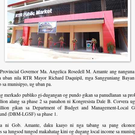
Provincial Governor Ma. Angelica Rosedell M. Amante ang nangun
a uban nila RTR Mayor Richard Daquipil, mga Sangguniang Bayan
 sa munisipyo, ug uban pa.
 merkado publiko gi-dugangan og pundo gikan sa panudlanan sa pro
lion alang sa phase 2 sa panahon ni Kongresista Dale B. Corvera ug
llion gikan sa Department of Budget and Management-Local G
Fund (DBM-LGSF) sa phase 1.
a ni Gob. Amante, daku kaayo ni nga tabang sa pang ekono
es sa lungsod tungod makahatag kini og dugang local income sa munisi