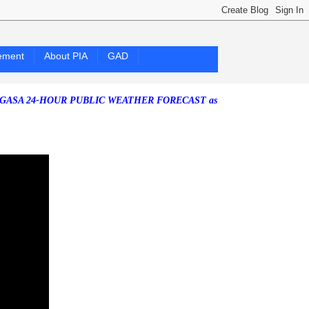
ement
About PIA
GAD
-HOUR PUBLIC WEATHER FORECAST as of Friday, 07 August 2026)
Sou