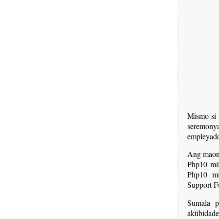
Mismo si 
seremony
empleyado
Ang maong
Php10 mil
Php10 mi
Support 
Sumala p
aktibidad