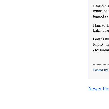
Paambit 
municipa
tungod sa 
Hangyo l
kalambuan
Gawas nii
Php15 m
Decamota
Posted by
Newer Po