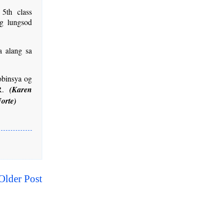
5th class
g lungsod
 alang sa
obinsya og
TR.
(Karen
orte)
Older Post