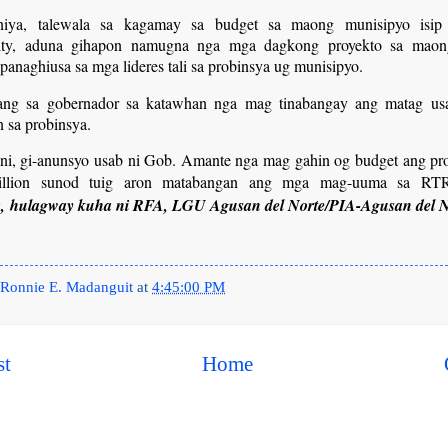
niya, talewala sa kagamay sa budget sa maong munisipyo isip 
lity, aduna gihapon namugna nga mga dagkong proyekto sa maon
panaghiusa sa mga lideres tali sa probinsya ug munisipyo.
ang sa gobernador sa katawhan nga mag tinabangay ang matag usa
 sa probinsya.
ni, gi-anunsyo usab ni Gob. Amante nga mag gahin og budget ang pr
illion sunod tuig aron matabangan ang mga mag-uuma sa R
, hulagway kuha ni RFA, LGU Agusan del Norte/PIA-Agusan del N
Ronnie E. Madanguit
at
4:45:00 PM
st
Home