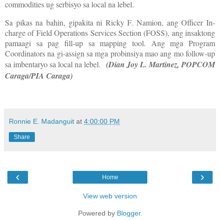
commodities ug serbisyo sa local na lebel.
Sa pikas na bahin, gipakita ni Ricky F. Namion, ang Officer In-
charge of Field Operations Services Section (FOSS), ang insaktong
pamaagi sa pag fill-up sa mapping tool. Ang mga Program
Coordinators na gi-assign sa mga probinsiya mao ang mo follow-up
sa imbentaryo sa local na lebel.
(Dian Joy L. Martinez, POPCOM
Caraga/PIA Caraga)
Ronnie E. Madanguit
at
4:00:00 PM
Share
‹
›
Home
View web version
Powered by
Blogger
.