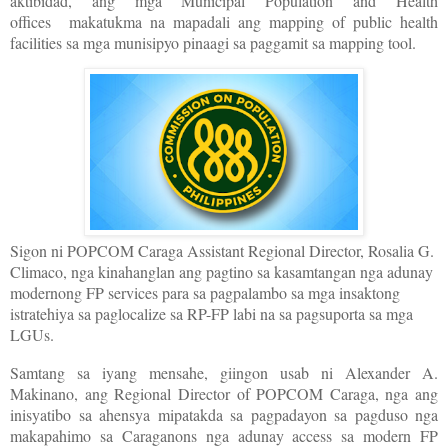
aktibidad, ang mga Municipal Population and Health
offices makatukma na mapadali ang mapping of public health
facilities sa mga munisipyo pinaagi sa paggamit sa mapping tool.
Sigon ni POPCOM Caraga Assistant Regional Director, Rosalia G.
Climaco, nga kinahanglan ang pagtino sa kasamtangan nga adunay
modernong FP services para sa pagpalambo sa mga insaktong
istratehiya sa paglocalize sa RP-FP labi na sa pagsuporta sa mga
LGUs.
Samtang sa iyang mensahe, giingon usab ni Alexander A.
Makinano, ang Regional Director of POPCOM Caraga, nga ang
inisyatibo sa ahensya mipatakda sa pagpadayon sa pagduso nga
makapahimo sa Caraganons nga adunay access sa modern FP