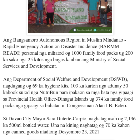
Ang Bangsamoro Autonomous Region in Muslim Mindanao -
Rapid Emergency Action on Disaster Incidence (BARMM-
READI) personal nga mihatod og 1000 family food packs ug 200
ka sako nga 25 kilos nga bugas kauban ang Ministry of Social
Services and Development.
Ang Department of Social Welfare and Development (DSWD),
nagdugang og 69 ka hygiene kits, 103 ka karton nga adunay 50
kabook sulod nga NutriBun para ipakaon sa mga bata nga gipaagi
sa Provincial Health Office-Dinagat Islands ug 374 ka family food
packs nga gipaagi sa buhatan ni Congressman Alan I B. Ecleo.
Si Davao City Mayor Sara Duterte-Carpio, naghatag usab og 2,136
ka 500ml bottled water. Una na kining naghatag og 70 ka kahon
nga canned goods niadtong Desyembre 23, 2021.