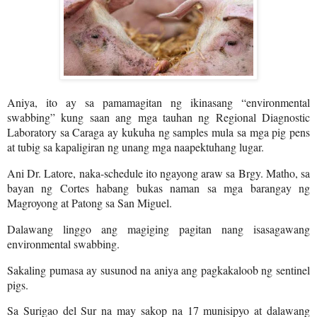
Aniya, ito ay sa pamamagitan ng ikinasang “environmental
swabbing” kung saan ang mga tauhan ng Regional Diagnostic
Laboratory sa Caraga ay kukuha ng samples mula sa mga pig pens
at tubig sa kapaligiran ng unang mga naapektuhang lugar.
Ani Dr. Latore, naka-schedule ito ngayong araw sa Brgy. Matho, sa
bayan ng Cortes habang bukas naman sa mga barangay ng
Magroyong at Patong sa San Miguel.
Dalawang linggo ang magiging pagitan nang isasagawang
environmental swabbing.
Sakaling pumasa ay susunod na aniya ang pagkakaloob ng sentinel
pigs.
Sa Surigao del Sur na may sakop na 17 munisipyo at dalawang