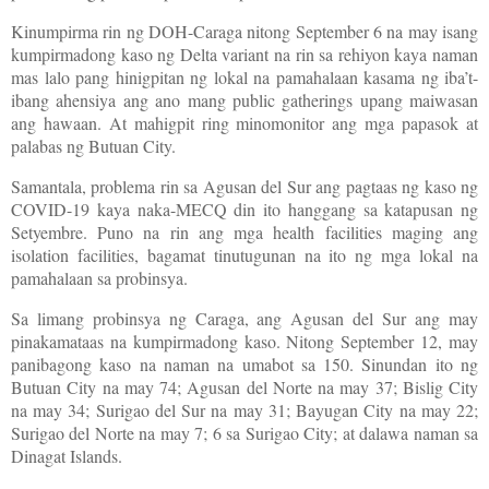
Kinumpirma rin ng DOH-Caraga nitong September 6 na may isang
kumpirmadong kaso ng Delta variant na rin sa rehiyon kaya naman
mas lalo pang hinigpitan ng lokal na pamahalaan kasama ng iba’t-
ibang ahensiya ang ano mang public gatherings upang maiwasan
ang hawaan. At mahigpit ring minomonitor ang mga papasok at
palabas ng Butuan City.
Samantala, problema rin sa Agusan del Sur ang pagtaas ng kaso ng
COVID-19 kaya naka-MECQ din ito hanggang sa katapusan ng
Setyembre. Puno na rin ang mga health facilities maging ang
isolation facilities, bagamat tinutugunan na ito ng mga lokal na
pamahalaan sa probinsya.
Sa limang probinsya ng Caraga, ang Agusan del Sur ang may
pinakamataas na kumpirmadong kaso. Nitong September 12, may
panibagong kaso na naman na umabot sa 150. Sinundan ito ng
Butuan City na may 74; Agusan del Norte na may 37; Bislig City
na may 34; Surigao del Sur na may 31; Bayugan City na may 22;
Surigao del Norte na may 7; 6 sa Surigao City; at dalawa naman sa
Dinagat Islands.