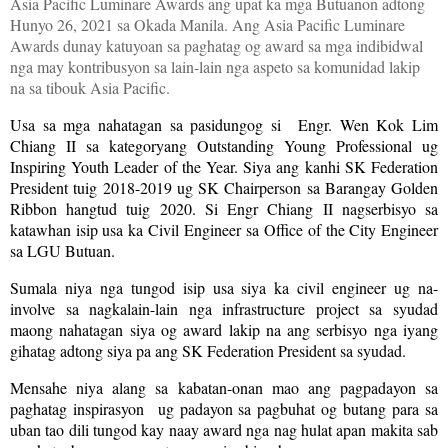
Asia Pacific Luminare Awards ang upat ka mga Butuanon adtong
Hunyo 26, 2021 sa Okada Manila. Ang Asia Pacific Luminare
Awards dunay katuyoan sa paghatag og award sa mga indibidwal
nga may kontribusyon sa lain-lain nga aspeto sa komunidad lakip
na sa tibouk Asia Pacific.
Usa sa mga nahatagan sa pasidungog si Engr. Wen Kok Lim
Chiang II sa kategoryang Outstanding Young Professional ug
Inspiring Youth Leader of the Year. Siya ang kanhi SK Federation
President tuig 2018-2019 ug SK Chairperson sa Barangay Golden
Ribbon hangtud tuig 2020. Si Engr Chiang II nagserbisyo sa
katawhan isip usa ka Civil Engineer sa Office of the City Engineer
sa LGU Butuan.
Sumala niya nga tungod isip usa siya ka civil engineer ug na-
involve sa nagkalain-lain nga infrastructure project sa syudad
maong nahatagan siya og award lakip na ang serbisyo nga iyang
gihatag adtong siya pa ang SK Federation President sa syudad.
Mensahe niya alang sa kabatan-onan mao ang pagpadayon sa
paghatag inspirasyon ug padayon sa pagbuhat og butang para sa
uban tao dili tungod kay naay award nga nag hulat apan makita sab