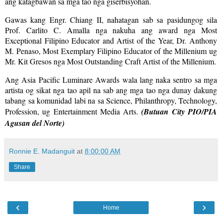
ang katagbawan sa mga tao nga giserbisyohan.
Gawas kang Engr. Chiang II, nahatagan sab sa pasidungog sila
Prof. Carlito C. Amalla nga nakuha ang award nga Most
Exceptional Filipino Educator and Artist of the Year, Dr. Anthony
M. Penaso, Most Exemplary Filipino Educator of the Millenium ug
Mr. Kit Gresos nga Most Outstanding Craft Artist of the Millenium.
Ang Asia Pacific Luminare Awards wala lang naka sentro sa mga
artista og sikat nga tao apil na sab ang mga tao nga dunay dakung
tabang sa komunidad labi na sa Science, Philanthropy, Technology,
Profession, ug Entertainment Media Arts.
(Butuan City PIO/PIA
Agusan del Norte)
Ronnie E. Madanguit
at
8:00:00 AM
Share
‹
›
Home