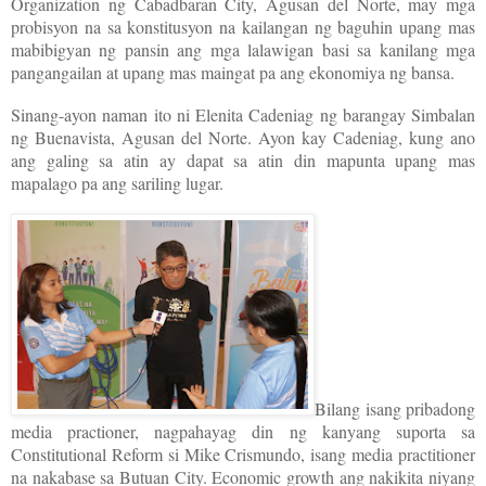
Organization ng Cabadbaran City, Agusan del Norte, may mga
probisyon na sa konstitusyon na kailangan ng baguhin upang mas
mabibigyan ng pansin ang mga lalawigan basi sa kanilang mga
pangangailan at upang mas maingat pa ang ekonomiya ng bansa.
Sinang-ayon naman ito ni Elenita Cadeniag ng barangay Simbalan
ng Buenavista, Agusan del Norte. Ayon kay Cadeniag, kung ano
ang galing sa atin ay dapat sa atin din mapunta upang mas
mapalago pa ang sariling lugar.
Bilang isang pribadong
media practioner, nagpahayag din ng kanyang suporta sa
Constitutional Reform si Mike Crismundo, isang media practitioner
na nakabase sa Butuan City. Economic growth ang nakikita niyang