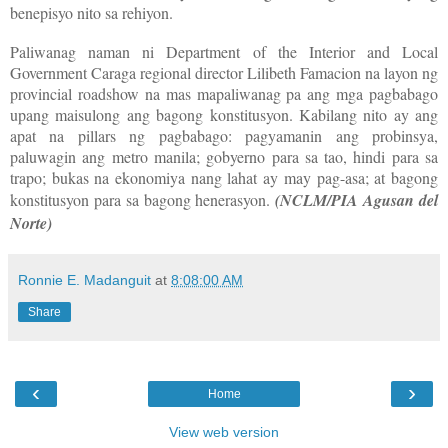
benepisyo nito sa rehiyon.
Paliwanag naman ni Department of the Interior and Local
Government Caraga regional director Lilibeth Famacion na layon ng
provincial roadshow na mas mapaliwanag pa ang mga pagbabago
upang maisulong ang bagong konstitusyon. Kabilang nito ay ang
apat na pillars ng pagbabago: pagyamanin ang probinsya,
paluwagin ang metro manila; gobyerno para sa tao, hindi para sa
trapo; bukas na ekonomiya nang lahat ay may pag-asa; at bagong
konstitusyon para sa bagong henerasyon.
(NCLM/PIA Agusan del
Norte)
Ronnie E. Madanguit
at
8:08:00 AM
Share
‹
›
Home
View web version