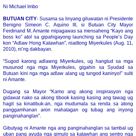
Ni Michael Imbo
BUTUAN CITY
- Susama sa linyang giluwatan ni Presidente
Benigno Simeon C. Aquino III, si Butuan City Mayor
Ferdinand M. Amante mipagawas sa mensaheng “Kayo ang
boss ko” atol sa gipahigayong launching sa People’s Day
kon “Adlaw Hong Katawhan”, niadtong Miyerkules (Aug. 11,
2010), ni’ng dakbayan.
“Sugod karong adlawng Miyerkules, ug hangtud sa mga
musunod nga mga Miyerkules, gigahin sa Syudad sa
Butuan kini nga mga adlaw alang ug tungod kaninyo!” sulti
ni Amante.
Dugang sa Mayor “Kamo ang akong inspirasyon nga
gidawat nako sa akong tibook kasing kasing ang tawag ug
hagit sa kinatibuk-an, nga mudumala sa renda sa atong
panggamhanan aron mahatagan og tubag ang inyong
panginahanglan”.
Gibutyag ni Amante nga ang panginahanglan sa tambal ug
uban pang ayuda nga gimulo sa katawhan ang sentro nga