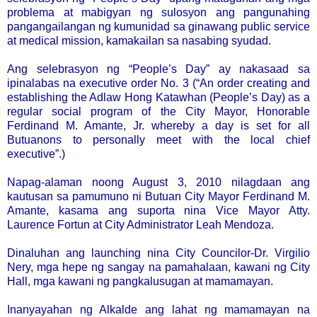
problema at mabigyan ng sulosyon ang pangunahing
pangangailangan ng kumunidad sa ginawang public service
at medical mission, kamakailan sa nasabing syudad.
Ang selebrasyon ng “People’s Day” ay nakasaad sa
ipinalabas na executive order No. 3 (“An order creating and
establishing the Adlaw Hong Katawhan (People’s Day) as a
regular social program of the City Mayor, Honorable
Ferdinand M. Amante, Jr. whereby a day is set for all
Butuanons to personally meet with the local chief
executive”.)
Napag-alaman noong August 3, 2010 nilagdaan ang
kautusan sa pamumuno ni Butuan City Mayor Ferdinand M.
Amante, kasama ang suporta nina Vice Mayor Atty.
Laurence Fortun at City Administrator Leah Mendoza.
Dinaluhan ang launching nina City Councilor-Dr. Virgilio
Nery, mga hepe ng sangay na pamahalaan, kawani ng City
Hall, mga kawani ng pangkalusugan at mamamayan.
Inanyayahan ng Alkalde ang lahat ng mamamayan na