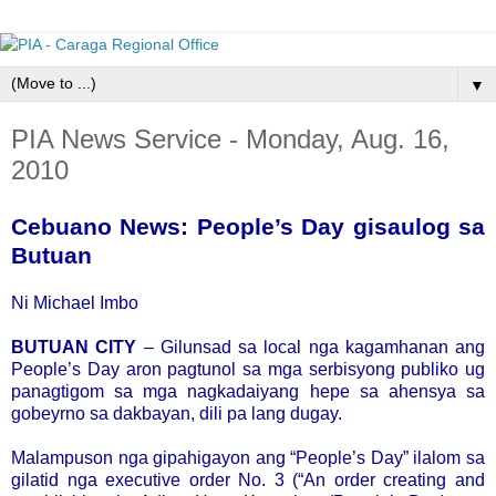
▼
PIA News Service - Monday, Aug. 16,
2010
Cebuano News: People’s Day gisaulog sa
Butuan
Ni Michael Imbo
BUTUAN CITY
– Gilunsad sa local nga kagamhanan ang
People’s Day aron pagtunol sa mga serbisyong publiko ug
panagtigom sa mga nagkadaiyang hepe sa ahensya sa
gobeyrno sa dakbayan, dili pa lang dugay.
Malampuson nga gipahigayon ang “People’s Day” ilalom sa
gilatid nga executive order No. 3 (“An order creating and