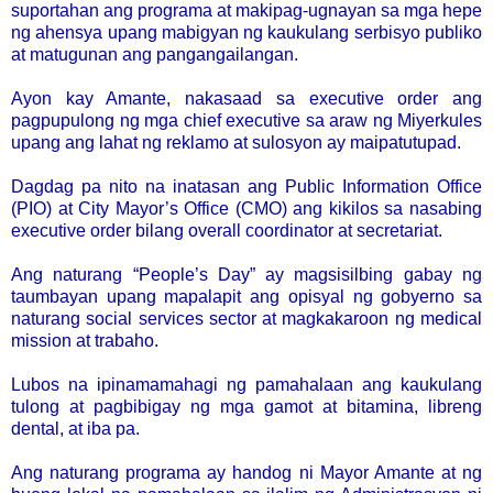
suportahan ang programa at makipag-ugnayan sa mga hepe
ng ahensya upang mabigyan ng kaukulang serbisyo publiko
at matugunan ang pangangailangan.
Ayon kay Amante, nakasaad sa executive order ang
pagpupulong ng mga chief executive sa araw ng Miyerkules
upang ang lahat ng reklamo at sulosyon ay maipatutupad.
Dagdag pa nito na inatasan ang Public Information Office
(PIO) at City Mayor’s Office (CMO) ang kikilos sa nasabing
executive order bilang overall coordinator at secretariat.
Ang naturang “People’s Day” ay magsisilbing gabay ng
taumbayan upang mapalapit ang opisyal ng gobyerno sa
naturang social services sector at magkakaroon ng medical
mission at trabaho.
Lubos na ipinamamahagi ng pamahalaan ang kaukulang
tulong at pagbibigay ng mga gamot at bitamina, libreng
dental, at iba pa.
Ang naturang programa ay handog ni Mayor Amante at ng