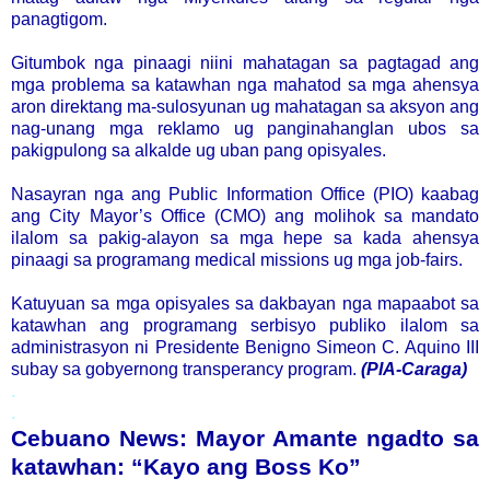
panagtigom.
Gitumbok nga pinaagi niini mahatagan sa pagtagad ang
mga problema sa katawhan nga mahatod sa mga ahensya
aron direktang ma-sulosyunan ug mahatagan sa aksyon ang
nag-unang mga reklamo ug panginahanglan ubos sa
pakigpulong sa alkalde ug uban pang opisyales.
Nasayran nga ang Public Information Office (PIO) kaabag
ang City Mayor’s Office (CMO) ang molihok sa mandato
ilalom sa pakig-alayon sa mga hepe sa kada ahensya
pinaagi sa programang medical missions ug mga job-fairs.
Katuyuan sa mga opisyales sa dakbayan nga mapaabot sa
katawhan ang programang serbisyo publiko ilalom sa
administrasyon ni Presidente Benigno Simeon C. Aquino III
subay sa gobyernong transperancy program.
(PIA-Caraga)
.
.
Cebuano News: Mayor Amante ngadto sa
katawhan: “Kayo ang Boss Ko”