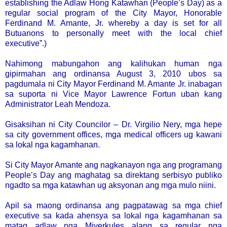
establishing the Adlaw Hong Katawhan (People’s Day) as a
regular social program of the City Mayor, Honorable
Ferdinand M. Amante, Jr. whereby a day is set for all
Butuanons to personally meet with the local chief
executive”.)
Nahimong mabungahon ang kalihukan human nga
gipirmahan ang ordinansa August 3, 2010 ubos sa
pagdumala ni City Mayor Ferdinand M. Amante Jr. inabagan
sa suporta ni Vice Mayor Lawrence Fortun uban kang
Administrator Leah Mendoza.
Gisaksihan ni City Councilor – Dr. Virgilio Nery, mga hepe
sa city government offices, mga medical officers ug kawani
sa lokal nga kagamhanan.
Si City Mayor Amante ang nagkanayon nga ang programang
People’s Day ang maghatag sa direktang serbisyo publiko
ngadto sa mga katawhan ug aksyonan ang mga mulo niini.
Apil sa maong ordinansa ang pagpatawag sa mga chief
executive sa kada ahensya sa lokal nga kagamhanan sa
matag adlaw nga Miyerkules alang sa regular nga