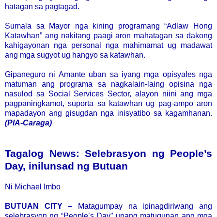
hatagan sa pagtagad.
Sumala sa Mayor nga kining programang “Adlaw Hong
Katawhan” ang nakitang paagi aron mahatagan sa dakong
kahigayonan nga personal nga mahimamat ug madawat
ang mga sugyot ug hangyo sa katawhan.
Gipaneguro ni Amante uban sa iyang mga opisyales nga
matuman ang programa sa nagkalain-laing opisina nga
nasulod sa Social Services Sector, alayon niini ang mga
pagpaningkamot, suporta sa katawhan ug pag-ampo aron
mapadayon ang gisugdan nga inisyatibo sa kagamhanan.
(PIA-Caraga)
Tagalog News: Selebrasyon ng People’s
Day, inilunsad ng Butuan
Ni Michael Imbo
BUTUAN CITY
– Matagumpay na ipinagdiriwang ang
selebrasyon ng “People’s Day” upang matugunan ang mga