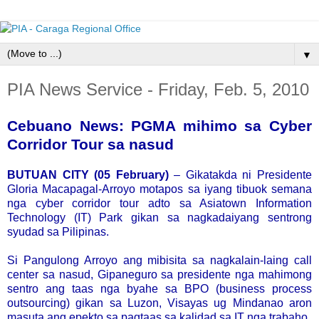
▼
PIA News Service - Friday, Feb. 5, 2010
Cebuano News: PGMA mihimo sa Cyber
Corridor Tour sa nasud
BUTUAN CITY (05 February)
– Gikatakda ni Presidente
Gloria Macapagal-Arroyo motapos sa iyang tibuok semana
nga cyber corridor tour adto sa Asiatown Information
Technology (IT) Park gikan sa nagkadaiyang sentrong
syudad sa Pilipinas.
Si Pangulong Arroyo ang mibisita sa nagkalain-laing call
center sa nasud, Gipaneguro sa presidente nga mahimong
sentro ang taas nga byahe sa BPO (business process
outsourcing) gikan sa Luzon, Visayas ug Mindanao aron
masuta ang epekto sa pagtaas sa kalidad sa IT nga trabaho.