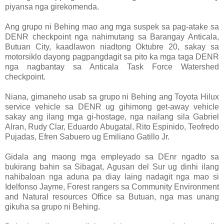
piyansa nga girekomenda.
Ang grupo ni Behing mao ang mga suspek sa pag-atake sa
DENR checkpoint nga nahimutang sa Barangay Anticala,
Butuan City, kaadlawon niadtong Oktubre 20, sakay sa
motorsiklo dayong pagpangdagit sa pito ka mga taga DENR
nga nagbantay sa Anticala Task Force Watershed
checkpoint.
Niana, gimaneho usab sa grupo ni Behing ang Toyota Hilux
service vehicle sa DENR ug gihimong get-away vehicle
sakay ang ilang mga gi-hostage, nga nailang sila Gabriel
Alran, Rudy Clar, Eduardo Abugatal, Rito Espinido, Teofredo
Pujadas, Efren Sabuero ug Emiliano Gatillo Jr.
Gidala ang maong mga empleyado sa DEnr ngadto sa
bukirang bahin sa Sibagat, Agusan del Sur ug dinhi ilang
nahibaloan nga aduna pa diay laing nadagit nga mao si
Idelfonso Jayme, Forest rangers sa Community Environment
and Natural resources Office sa Butuan, nga mas unang
gikuha sa grupo ni Behing.