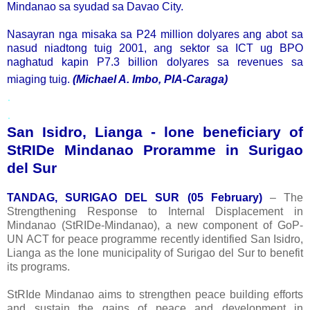
Mindanao sa syudad sa Davao City.
Nasayran nga misaka sa P24 million dolyares ang abot sa
nasud niadtong tuig 2001, ang sektor sa ICT ug BPO
naghatud kapin P7.3 billion dolyares sa revenues sa
miaging tuig.
(Michael A. Imbo, PIA-Caraga)
.
.
San Isidro, Lianga - lone beneficiary of
StRIDe Mindanao Proramme in Surigao
del Sur
TANDAG, SURIGAO DEL SUR (05 February)
– The
Strengthening Response to Internal Displacement in
Mindanao (StRIDe-Mindanao), a new component of GoP-
UN ACT for peace programme recently identified San Isidro,
Lianga as the lone municipality of Surigao del Sur to benefit
its programs.
StRIde Mindanao aims to strengthen peace building efforts
and sustain the gains of peace and development in