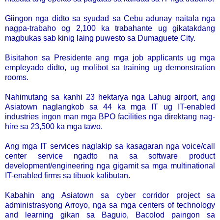
Giingon nga didto sa syudad sa Cebu adunay naitala nga
nagpa-trabaho og 2,100 ka trabahante ug gikatakdang
magbukas sab kinig laing puwesto sa Dumaguete City.
Bisitahon sa Presidente ang mga job applicants ug mga
empleyado didto, ug molibot sa training ug demonstration
rooms.
Nahimutang sa kanhi 23 hektarya nga Lahug airport, ang
Asiatown naglangkob sa 44 ka mga IT ug IT-enabled
industries ingon man mga BPO facilities nga direktang nag-
hire sa 23,500 ka mga tawo.
Ang mga IT services naglakip sa kasagaran nga voice/call
center service ngadto na sa software product
development/engineering nga gigamit sa mga multinational
IT-enabled firms sa tibuok kalibutan.
Kabahin ang Asiatown sa cyber corridor project sa
administrasyong Arroyo, nga sa mga centers of technology
and learning gikan sa Baguio, Bacolod paingon sa