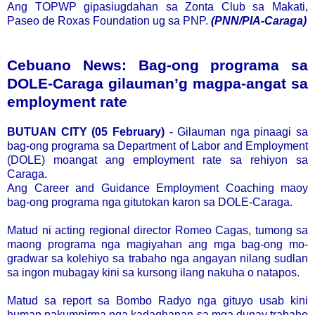
Ang TOPWP gipasiugdahan sa Zonta Club sa Makati,
Paseo de Roxas Foundation ug sa PNP.
(PNN/PIA-Caraga)
Cebuano News: Bag-ong programa sa
DOLE-Caraga gilauman’g magpa-angat sa
employment rate
BUTUAN CITY (05 February)
- Gilauman nga pinaagi sa
bag-ong programa sa Department of Labor and Employment
(DOLE) moangat ang employment rate sa rehiyon sa
Caraga.
Ang Career and Guidance Employment Coaching maoy
bag-ong programa nga gitutokan karon sa DOLE-Caraga.
Matud ni acting regional director Romeo Cagas, tumong sa
maong programa nga magiyahan ang mga bag-ong mo-
gradwar sa kolehiyo sa trabaho nga angayan nilang sudlan
sa ingon mubagay kini sa kursong ilang nakuha o natapos.
Matud sa report sa Bombo Radyo nga gituyo usab kini
human nakumpirma nga kadaghanan sa mga dunay trabaho