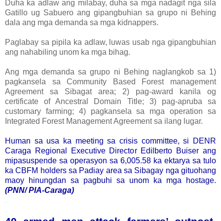
Duha ka adlaw ang milabay, duha sa mga nadagit nga sila
Gatillo ug Sabuero ang gipangbuhian sa grupo ni Behing
dala ang mga demanda sa mga kidnappers.
Paglabay sa pipila ka adlaw, luwas usab nga gipangbuhian
ang nahabiling unom ka mga bihag.
Ang mga demanda sa grupo ni Behing naglangkob sa 1)
pagkansela sa Community Based Forest management
Agreement sa Sibagat area; 2) pag-award kanila og
certificate of Ancestral Domain Title; 3) pag-apruba sa
customary farming; 4) pagkansela sa mga operation sa
Integrated Forest Management Agreement sa ilang lugar.
Human sa usa ka meeting sa crisis committee, si DENR
Caraga Regional Executive Director Edilberto Buiser ang
mipasuspende sa operasyon sa 6,005.58 ka ektarya sa tulo
ka CBFM holders sa Padiay area sa Sibagay nga gituohang
maoy hinungdan sa pagbuhi sa unom ka mga hostage.
(PNN/ PIA-Caraga)
.
.