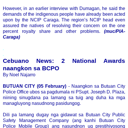
However, in an earlier interview with Dumagan, he said the
demands of the indigenous people have already been acted
upon by the NCIP Caraga. The region’s NCIP head even
assured the natives of resolving their concern on the one
percent royalty share and other problems.
(muc/PIA-
Caraga)
.
.
Cebuano News: 2 National Awards
naangkon sa BCPO
By Noel Najarro
BUTUAN CITY (05 February)
- Naangkon sa Butuan City
Police Office ubos sa pagdumala ni PSupt. Joseph D. Plaza,
niining sinugdana pa lamang sa tuig ang duha ka mga
managluyong nasudnong pasidungog.
Dili pa lamang dugay nga gidawat sa Butuan City Public
Safety Management Company (ang kanhi Butuan City
Police Mobile Group) ang nasundnon ug prestihiyosong