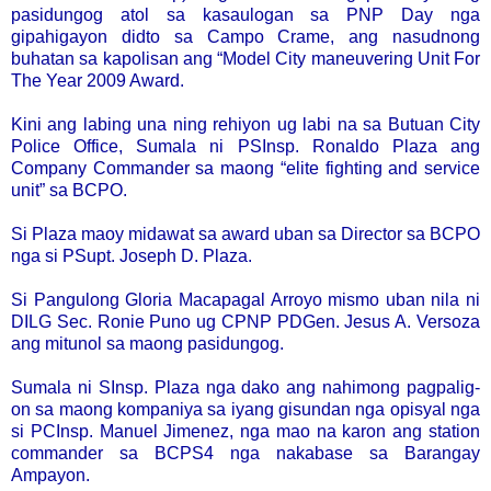
pasidungog atol sa kasaulogan sa PNP Day nga
gipahigayon didto sa Campo Crame, ang nasudnong
buhatan sa kapolisan ang “Model City maneuvering Unit For
The Year 2009 Award.
Kini ang labing una ning rehiyon ug labi na sa Butuan City
Police Office, Sumala ni PSInsp. Ronaldo Plaza ang
Company Commander sa maong “elite fighting and service
unit” sa BCPO.
Si Plaza maoy midawat sa award uban sa Director sa BCPO
nga si PSupt. Joseph D. Plaza.
Si Pangulong Gloria Macapagal Arroyo mismo uban nila ni
DILG Sec. Ronie Puno ug CPNP PDGen. Jesus A. Versoza
ang mitunol sa maong pasidungog.
Sumala ni SInsp. Plaza nga dako ang nahimong pagpalig-
on sa maong kompaniya sa iyang gisundan nga opisyal nga
si PCInsp. Manuel Jimenez, nga mao na karon ang station
commander sa BCPS4 nga nakabase sa Barangay
Ampayon.