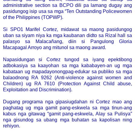
administrative section sa BCPO dili pa lamang dugay ang
pasidungog isip usa sa mga “Ten Outstanding Policewomen
of the Philippines (TOPWP).
Si SPO1 Marifel Cortez, midawat sa maong pasidungog
uban sa siyam niya ka mga kaubanan didto sa Rizal hall sa
palasyo sa Malacañang, diin si Pangulong Gloria
Macapagal Arroyo ang mitunol sa maong award.
Napasidungan si Cortez tungod sa iyang epektibong
adbokasiya sa kaayohan sa mga kababayen-an ug mga
kabataan ug mapadayonongpag-edukar sa publiko sa mga
balaodnong RA 9262 (Anti-violence against women and
Children) ug RA 7610 (Protection Against Child abuse,
Exploitation and Discrimination).
Dugang programa nga gipasiugdahan ni Cortez mao ang
paghatag ug mga gamit pang-eskwela sa mga tinun-ang
kabus nga gitawag “gamit pang-eskwela, Alay sa Pulisya”
nga gisundog sa ubang mga buhatan sa kapolisan ning
rehiyon.