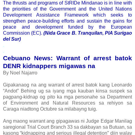
The thrusts and programs of StRIDe Mindanao is in line with
the priorities of the Government and the United Nations
Development Assistance Framework which seeks to
strengthen peace-building efforts and sustain the gains for
peace and development funded by the European
Commission (EC).
(Nida Grace B. Tranquilan, PIA Surigao
del Sur)
.
.
Cebuano News: Warrant of arrest batok
DENR kidnappers migawas na
By Noel Najarro
Gipakanaog na ang warrant of arrest batok kang Leonardo
“Andot” Behing ug sa iyang mga kauban kinsa suspek sa
pagpang-kidnap og pito ka mga personahe sa Department
of Environment and Natural Resources sa rehiyon sa
Caraga niadtong Octubre sa milabayng tuig.
Ang maong warrant ang gipagawas ni Judge Edgar Manilag
saregional Trial Court Branch 33 sa dakbayan sa Butuan, sa
kasong “kidnapping and serious illegal detention” diin walay