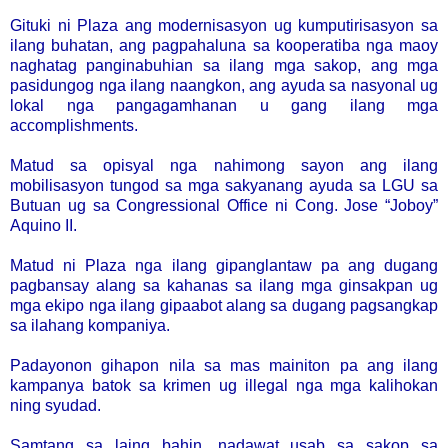
Gituki ni Plaza ang modernisasyon ug kumputirisasyon sa
ilang buhatan, ang pagpahaluna sa kooperatiba nga maoy
naghatag panginabuhian sa ilang mga sakop, ang mga
pasidungog nga ilang naangkon, ang ayuda sa nasyonal ug
lokal nga pangagamhanan u gang ilang mga
accomplishments.
Matud sa opisyal nga nahimong sayon ang ilang
mobilisasyon tungod sa mga sakyanang ayuda sa LGU sa
Butuan ug sa Congressional Office ni Cong. Jose “Joboy”
Aquino II.
Matud ni Plaza nga ilang gipanglantaw pa ang dugang
pagbansay alang sa kahanas sa ilang mga ginsakpan ug
mga ekipo nga ilang gipaabot alang sa dugang pagsangkap
sa ilahang kompaniya.
Padayonon gihapon nila sa mas mainiton pa ang ilang
kampanya batok sa krimen ug illegal nga mga kalihokan
ning syudad.
Samtang sa laing bahin, nadawat usab sa sakop sa